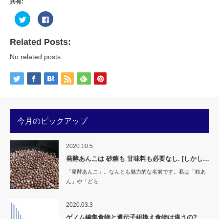
共有:
ク
Facebook
リ
で
ッ
共
ク
有
し
す
Related Posts:
て
る
Twitter
に
No related posts.
で
は
共
ク
有
リ
(新
ッ
し
ク
い
し
ウ
て
ィ
く
ン
だ
ド
さ
ウ
い
今月のピックアップ
で
(新
開
し
き
い
ま
ウ
す)
ィ
2020.10.5
ン
ド
発酵あんこは 砂糖も 甘味料も必要なし. [しかし…
ウ
で
「発酵あんこ」。なんとも魅力的な名前です。私は「粒あ
開
き
ん」や「どら…
ま
す)
2020.03.3
ゲノム編集食物と遺伝子組換え食物は違うの?