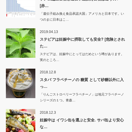
[赤…
「遺伝子組み換え食品承認大国」アメリカと日本です。い
つのまに日本はこ…
2019.04.13
ステビアは妊娠中に摂取しても安全? [危険とされ
た…
ステビアは、妊娠中にとってはだめという噂があります。
実のところ…
2018.12.8
スタバ フラペチーノの 糖質 として砂糖以外に入
っ…
「りんごストロベリーフラペチーノ」は地元フラペチーノ
シリーズの１つ。青森…
2018.12.3
妊娠中は イワシ缶を選ぶと安全. サバ缶より安心
な…