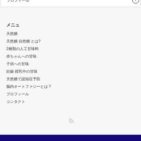
プロフィール
メニュ
天然糖
天然糖 自然糖 とは?
2種類の人工甘味料
赤ちゃんへの甘味
子供への甘味
妊娠 授乳中の甘味
天然糖で認知症予防
脳内オートファジーとは ?
プロフィール
コンタクト
RSS