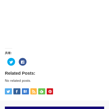
共有:
ク
Facebook
リ
で
ッ
共
ク
有
し
す
Related Posts:
て
る
Twitter
に
No related posts.
で
は
共
ク
有
リ
(新
ッ
し
ク
い
し
ウ
て
ィ
く
ン
だ
ド
さ