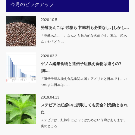
ウ
い
今月のピックアップ
で
(新
開
し
き
い
ま
ウ
す)
ィ
2020.10.5
ン
ド
発酵あんこは 砂糖も 甘味料も必要なし. [しかし…
ウ
で
「発酵あんこ」。なんとも魅力的な名前です。私は「粒あ
開
き
ん」や「どら…
ま
す)
2020.03.3
ゲノム編集食物と遺伝子組換え食物は違うの?
[赤…
「遺伝子組み換え食品承認大国」アメリカと日本です。い
つのまに日本はこ…
2019.04.13
ステビアは妊娠中に摂取しても安全? [危険とされ
た…
ステビアは、妊娠中にとってはだめという噂があります。
実のところ…