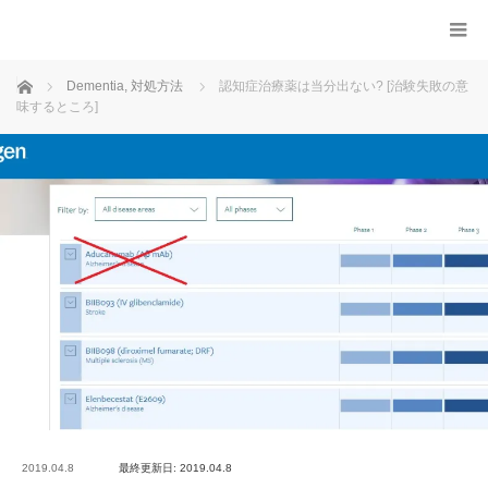
ホーム
Dementia
,
対処方法
認知症治療薬は当分出ない? [治験失敗の意
味するところ]
2019.04.8
最終更新日: 2019.04.8