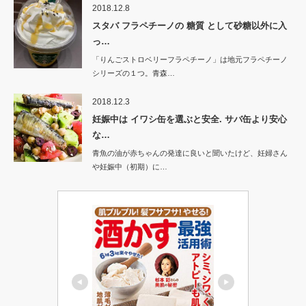
2018.12.8
スタバ フラペチーノの 糖質 として砂糖以外に入
っ…
「りんごストロベリーフラペチーノ」は地元フラペチーノ
シリーズの１つ。青森…
2018.12.3
妊娠中は イワシ缶を選ぶと安全. サバ缶より安心
な…
青魚の油が赤ちゃんの発達に良いと聞いたけど、妊婦さん
や妊娠中（初期）に…