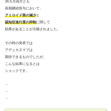
36カ月両方とも
長期継続投与において、
アミロイド斑の減少
と
認知症進行度の抑制
に関して
効果があることが示唆されました。
その時の発表では
アデュカヌマブは
期待できるものでしたが、
こんな結果になるとは
ショックです。
・
・
・