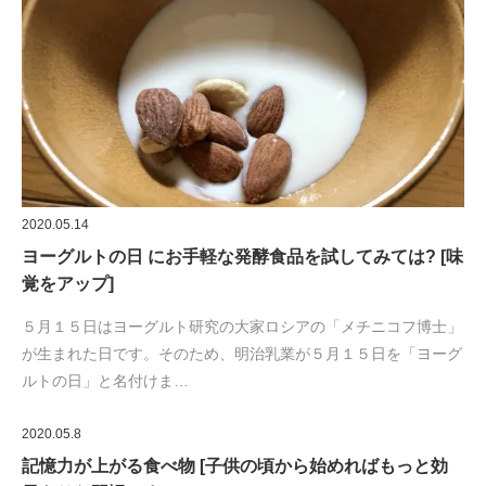
ルトの日」と名付けま…
2020.05.8
記憶力が上がる食べ物 [子供の頃から始めればもっと効
果ありな習慣です]
「頭や記憶を良くする食べ物」がわかりました。なんや！そのカ
ギは「乳酸菌」が握っています。乳酸や酢酸のような「…