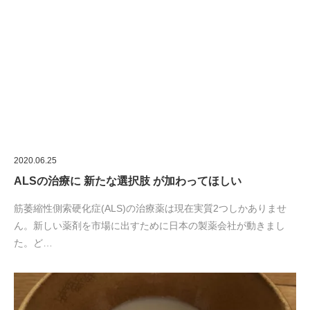
た。ど…
2020.05.14
ヨーグルトの日 にお手軽な発酵食品を試してみては? [味
覚をアップ]
５月１５日はヨーグルト研究の大家ロシアの「メチニコフ博士」
が生まれた日です。そのため、明治乳業が５月１５日を「ヨーグ