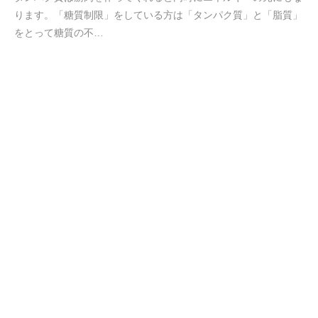
2020.04.26
糖異常をトレハロースが改善する. [天然糖の効果]
糖尿病が寄生虫のつくる「ある物質」のおかげで良くな
る。.2020年4月に発表された研究です。ネズミレベルですが、腸
に寄生虫がいるとそ…
«
1
2
3
4
5
6
7
…
10
»
天然糖