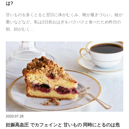
は?
甘いものを多くとると翌日に体がむくみ、靴が履きづらい。瞼が
重いなどなど。私は2日前おはぎをパクパクと食べたため昨日の
朝、顔がむく…
2020.07.28
妊娠高血圧 でカフェインと 甘いもの 同時にとるのは危