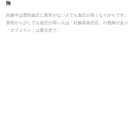
険
妊娠中は普段血圧に異常がない人でも血圧が高くなりがちです。
普段から少しでも血圧が高い人は「妊娠高血圧症」の危険があり
「カフェイン」は要注意で…
2020.07.13
酒粕を食べると美肌になる理由が判明