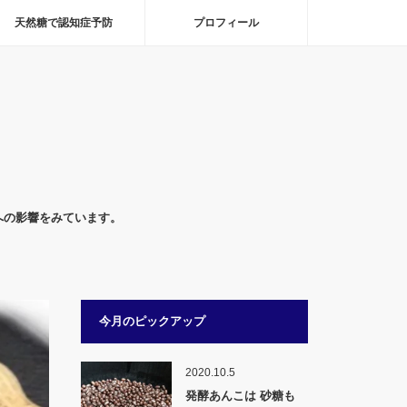
天然糖で認知症予防
プロフィール
への影響をみています。
今月のピックアップ
2020.10.5
発酵あんこは 砂糖も