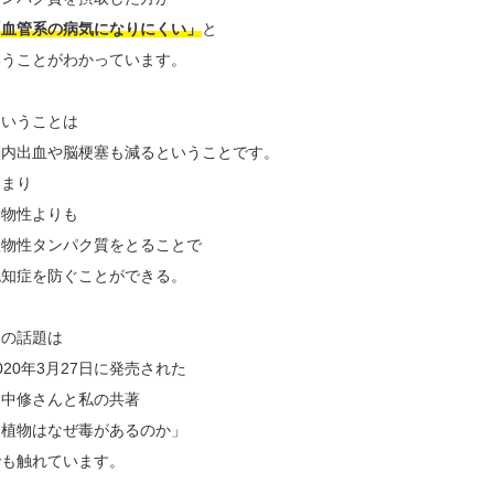
「血管系の病気になりにくい」
と
いうことがわかっています。
ということは
脳内出血や脳梗塞も減るということです。
つまり
動物性よりも
植物性タンパク質をとることで
認知症を防ぐことができる。
この話題は
020年3月27日に発売された
田中修さんと私の共著
「植物はなぜ毒があるのか」
でも触れています。