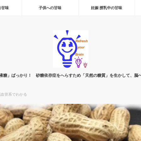
の甘味
子供への甘味
妊娠 授乳中の甘味
液糖」ばっかり！ 砂糖依存症をへらすため「天然の糖質」を生かして、脳
脳血管系でわかる