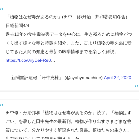
「植物はなぜ毒があるのか」(田中 修/丹治 邦和著@幻冬舎)
日経新聞4/4
過去10年の食中毒被害データを中心に、生き残るために植物がつ
くり出す様々な毒と特徴を紹介。また、古より植物の毒を薬に転
じてきた人間の知恵と最新の医学情報までを楽しく解説。
https://t.co/0iryDeFRe8
…
— 新聞書評速報「汗牛充棟」 (@syohyomachine)
April 22, 2020
田中修・丹治邦和『植物はなぜ毒があるのか』読了。「植物はす
ごい」を著した田中先生の最新刊。植物が作り出すさまざまな物
質について、分かりやすく解説された良書。植物たちの生き方、
生存戦略についての知見が増えました。