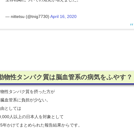
— nittetsu (@tnig7730)
April 16, 2020
・
・
・
動物性タンパク質は脳血管系の病気をふやす？
植物性タンパク質を摂った方が
心臓血管系に負担が少ない。
理由としては
0,000人以上の日本人を対象として
約5年かけてまとめられた報告結果からです。