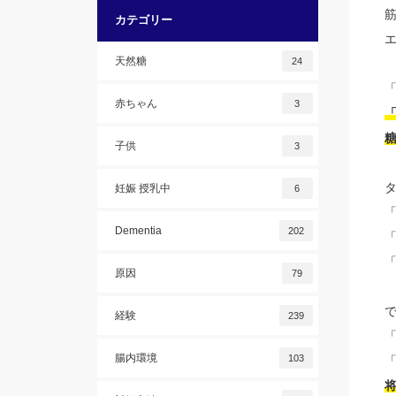
カテゴリー
天然糖
24
赤ちゃん
3
子供
3
妊娠 授乳中
6
Dementia
202
原因
79
経験
239
腸内環境
103