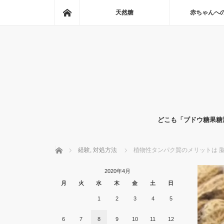
ホーム
天然糖
赤ちゃんへ
どこも「ブドウ糖果糖
ホーム
経験
,
対処方法
植物性タンパク質のメリットは 
2020年4月
月
火
水
木
金
土
日
1
2
3
4
5
6
7
8
9
10
11
12