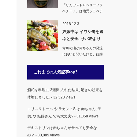
入っ…
「りんごストロベリーフラ
ペチーノ」は地元フラペチ
ーノシリーズの１つ。青
森…
2018.12.3
妊娠中は イワシ缶を選
ぶと安全. サバ缶より
安心な…
青魚の油が赤ちゃんの発達
に良いと聞いたけど、妊婦
さんや妊娠中（初期）に…
これまでの人気記事top3
酒粕を料理に 3週間 入れた結果, 驚きの効果を
体験しました.
- 32,528 views
エリスリトール や ラカントS は 赤ちゃん, 子
供, や 妊婦さん でも大丈夫?
- 31,358 views
デキストリンは赤ちゃんが食べても安全な
の？
- 30,889 views