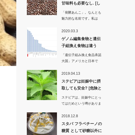
甘味料も必要なし. [し
かし…
「発酵あんこ」。なんとも
魅力的な名前です。私は
「粒あん」や「どら…
2020.03.3
ゲノム編集食物と遺伝
子組換え食物は違う
の? [赤…
「遺伝子組み換え食品承認
大国」アメリカと日本で
す。いつのまに日本はこ…
2019.04.13
ステビアは妊娠中に摂
取しても安全? [危険と
された…
ステビアは、妊娠中にとっ
てはだめという噂がありま
す。実のところ…
2018.12.8
スタバ フラペチーノの
糖質 として砂糖以外に