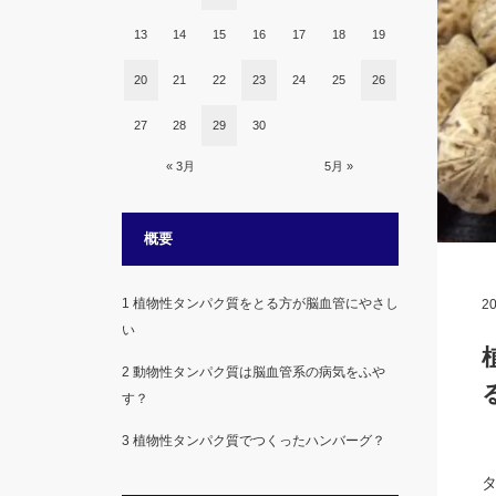
13
14
15
16
17
18
19
20
21
22
23
24
25
26
27
28
29
30
« 3月
5月 »
概要
1
植物性タンパク質をとる方が脳血管にやさし
20
い
2
動物性タンパク質は脳血管系の病気をふや
す？
3
植物性タンパク質でつくったハンバーグ？