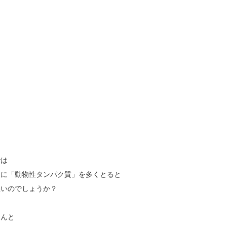
では
逆に「動物性タンパク質」を多くとると
悪いのでしょうか？
なんと