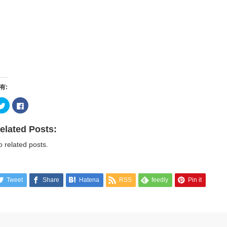
有:
ク
Facebook
リ
で
ッ
共
ク
有
し
す
elated Posts:
て
る
Twitter
に
 related posts.
で
は
共
ク
有
リ
(新
ッ
し
ク
い
し
Tweet
Share
Hatena
RSS
feedly
Pin it
ウ
て
ィ
く
ン
だ
ド
さ
ウ
い
で
(新
開
し
き
い