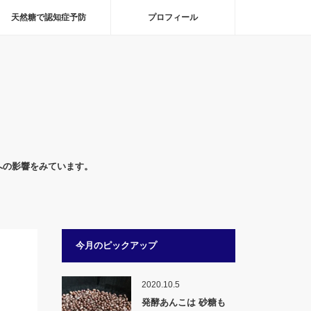
天然糖で認知症予防
プロフィール
への影響をみています。
今月のピックアップ
2020.10.5
発酵あんこは 砂糖も