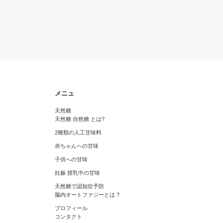
メニュ
天然糖
天然糖 自然糖 とは?
2種類の人工甘味料
赤ちゃんへの甘味
子供への甘味
妊娠 授乳中の甘味
天然糖で認知症予防
脳内オートファジーとは ?
プロフィール
コンタクト