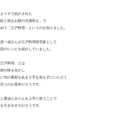
あさイチで紹介された
「鮭と焼きお餅の甘酒和え」で
初めて「江戸料理」というのを知りました。
柳原一成さんが江戸料理研究家として
今回のレシピを紹介していました。
「江戸料理」とは
素材の味を生かし
特に旬の素材をあまり手を加えずにいただく
と言うのが基本だそうです。
塩と醤油とみりんを上手に使うことで
味を引き出すのだそうです。