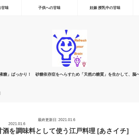
の甘味
子供への甘味
妊娠 授乳中の甘味
液糖」ばっかり！ 砂糖依存症をへらすため「天然の糖質」を生かして、脳
]
最終更新日: 2021.01.6
2021.01.6
甘酒を調味料として使う江戸料理 [あさイチ]