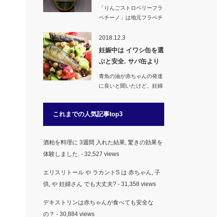
入っ…
「りんごストロベリーフラ
ペチーノ」は地元フラペチ
ーノシリーズの１つ。青
森…
2018.12.3
妊娠中は イワシ缶を選
ぶと安全. サバ缶より
安心な…
青魚の油が赤ちゃんの発達
に良いと聞いたけど、妊婦
さんや妊娠中（初期）に…
これまでの人気記事top3
酒粕を料理に 3週間 入れた結果, 驚きの効果を
体験しました.
- 32,527 views
エリスリトール や ラカントS は 赤ちゃん, 子
供, や 妊婦さん でも大丈夫?
- 31,358 views
デキストリンは赤ちゃんが食べても安全な
の？
- 30,884 views