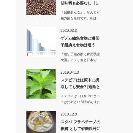
甘味料も必要なし. [し
かし…
「発酵あんこ」。なんとも
魅力的な名前です。私は
「粒あん」や「どら…
2020.03.3
ゲノム編集食物と遺伝
子組換え食物は違う
の? [赤…
「遺伝子組み換え食品承認
大国」アメリカと日本で
す。いつのまに日本はこ…
2019.04.13
ステビアは妊娠中に摂
取しても安全? [危険と
された…
ステビアは、妊娠中にとっ
てはだめという噂がありま
す。実のところ…
2018.12.8
スタバ フラペチーノの
糖質 として砂糖以外に