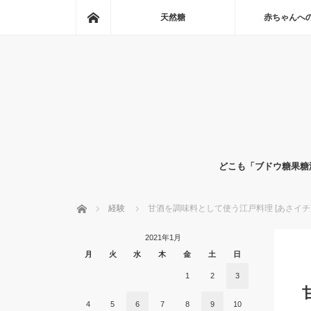
ホーム
天然糖
赤ちゃんへ
どこも「ブドウ糖果糖
ホーム
経験
甘酒を調味料として使う江戸料理 [あさイチ
2021年1月
月
火
水
木
金
土
日
1
2
3
4
5
6
7
8
9
10