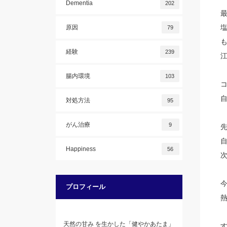
Dementia
202
原因
79
経験
239
腸内環境
103
対処方法
95
がん治療
9
Happiness
56
プロフィール
天然の甘み を生かした「健やかあたま」