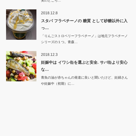
実のところ…
2018.12.8
スタバ フラペチーノの 糖質 として砂糖以外に入
っ…
「りんごストロベリーフラペチーノ」は地元フラペチーノ
シリーズの１つ。青森…
2018.12.3
妊娠中は イワシ缶を選ぶと安全. サバ缶より安心
な…
青魚の油が赤ちゃんの発達に良いと聞いたけど、妊婦さん
や妊娠中（初期）に…