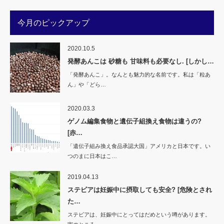
ィ
く
ン
だ
ド
さ
ウ
い
今月のピックアップ
で
(新
開
し
き
い
ま
ウ
す)
ィ
2020.10.5
ン
ド
発酵あんこは 砂糖も 甘味料も必要なし. [しかし…
ウ
で
「発酵あんこ」。なんとも魅力的な名前です。私は「粒あ
開
き
ん」や「どら…
ま
す)
2020.03.3
ゲノム編集食物と遺伝子組換え食物は違うの?
[赤…
「遺伝子組み換え食品承認大国」アメリカと日本です。い
つのまに日本はこ…
2019.04.13
ステビアは妊娠中に摂取しても安全? [危険とされ
た…
ステビアは、妊娠中にとってはだめという噂があります。