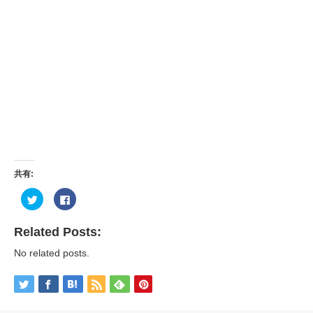
共有:
ク
Facebook
リ
で
ッ
共
ク
有
し
す
Related Posts:
て
る
Twitter
に
No related posts.
で
は
共
ク
有
リ
(新
ッ
し
ク
い
し
ウ
て