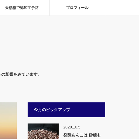
天然糖で認知症予防
プロフィール
への影響をみています。
今月のピックアップ
2020.10.5
発酵あんこは 砂糖も