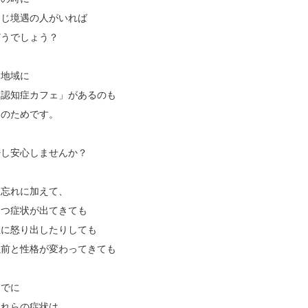
同じ境遇の人がいれば
どうでしょう？
各地域に
「認知症カフェ」があるのも
そのためです。
少し安心しませんか？
物忘れに加えて、
うつ症状が出てきても
急に怒り出したりしても
以前と性格が変わってきても
すでに
これらの症状は