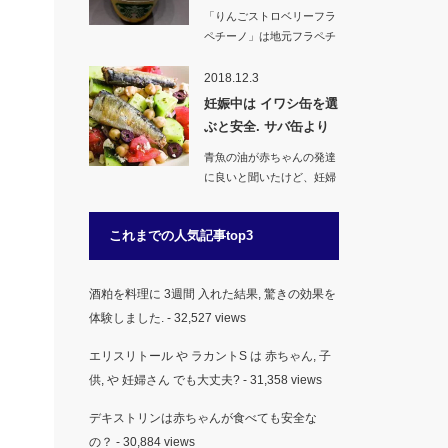
入っ…
「りんごストロベリーフラ
ペチーノ」は地元フラペチ
ーノシリーズの１つ。青
森…
2018.12.3
妊娠中は イワシ缶を選
ぶと安全. サバ缶より
安心な…
青魚の油が赤ちゃんの発達
に良いと聞いたけど、妊婦
さんや妊娠中（初期）に…
これまでの人気記事top3
酒粕を料理に 3週間 入れた結果, 驚きの効果を
体験しました.
- 32,527 views
エリスリトール や ラカントS は 赤ちゃん, 子
供, や 妊婦さん でも大丈夫?
- 31,358 views
デキストリンは赤ちゃんが食べても安全な
の？
- 30,884 views