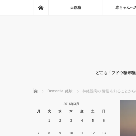
ホーム
天然糖
赤ちゃんへ
どこも「ブドウ糖果糖
ホーム
Dementia
,
経験
神経難病の 情報 を知ることか
2016年3月
月
火
水
木
金
土
日
1
2
3
4
5
6
7
8
9
10
11
12
13