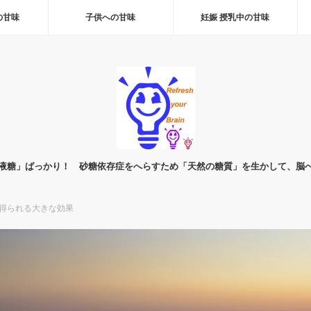
の甘味
子供への甘味
妊娠 授乳中の甘味
液糖」ばっかり！ 砂糖依存症をへらすため「天然の糖質」を生かして、脳
ら得られる大きな効果