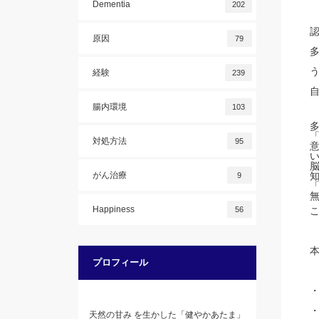
Dementia
202
原因
79
経験
239
腸内環境
103
対処方法
95
がん治療
9
Happiness
56
プロフィール
天然の甘み を生かした「健やかあたま」