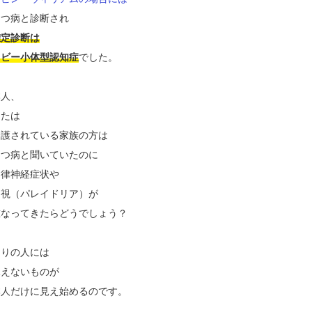
うつ病と診断され
確定診断は
レビー小体型認知症
でした。
本人、
または
介護されている家族の方は
うつ病と聞いていたのに
自律神経症状や
幻視（パレイドリア）が
重なってきたらどうでしょう？
周りの人には
見えないものが
本人だけに見え始めるのです。