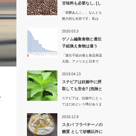
甘味料も必要なし. [し
かし…
「発酵あんこ」。なんとも
魅力的な名前です。私は
「粒あん」や「どら…
2020.03.3
ゲノム編集食物と遺伝
子組換え食物は違う
の? [赤…
「遺伝子組み換え食品承認
大国」アメリカと日本で
す。いつのまに日本はこ…
2019.04.13
ステビアは妊娠中に摂
取しても安全? [危険と
された…
な
ステビアは、妊娠中にとっ
てはだめという噂がありま
す。実のところ…
2018.12.8
スタバ フラペチーノの
糖質 として砂糖以外に