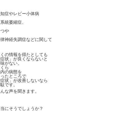
認知症やレビー小体病
多系統萎縮症、
うつや
自律神経失調症などに関して
多くの情報を得たとしても
「症状」が良くならないと
意味がない。
いくら
脳内の病態を
知ったところで
「症状」が改善しないなら
無駄です。
こんな声を聞きます。
本当にそうでしょうか？
・
・