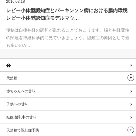
2016.03.18
レビー小体型認知症とパーキンソン病における腸内環境
レビー小体型認知症モデルマウ…
便秘は自律神経の調和が乱れることでおこります。腸と神経変性
の関連を神経科学的に見ていきましょう。認知症の原因として最
も多いのが…
天然糖
赤ちゃんへの甘味
子供への甘味
妊娠 授乳中の甘味
天然糖で認知症予防