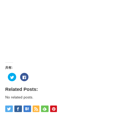
共有:
ク
Facebook
リ
で
ッ
共
ク
有
し
す
Related Posts:
て
る
Twitter
に
No related posts.
で
は
共
ク
有
リ
(新
ッ
し
ク
い
し
ウ
て