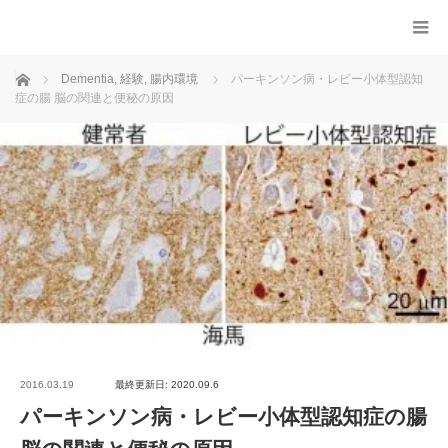
ホーム
Dementia
,
経験
,
腸内環境
パーキンソン病・レビー小体型認知
症の腸 脳の関連と便秘の原因
2016.03.19
最終更新日: 2020.09.6
パーキンソン病・レビー小体型認知症の腸