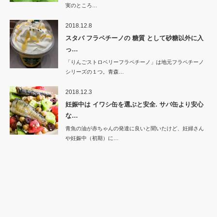
実のところ…
2018.12.8
スタバ フラペチーノの 糖質 として砂糖以外に入
っ…
「りんごストロベリーフラペチーノ」は地元フラペチーノ
シリーズの１つ。青森…
2018.12.3
妊娠中は イワシ缶を選ぶと安全. サバ缶より安心
な…
青魚の油が赤ちゃんの発達に良いと聞いたけど、妊婦さん
や妊娠中（初期）に…