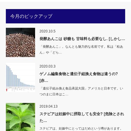
ィ
く
ン
だ
ド
さ
ウ
い
今月のピックアップ
で
(新
開
し
き
い
ま
ウ
す)
ィ
2020.10.5
ン
ド
発酵あんこは 砂糖も 甘味料も必要なし. [しかし…
ウ
で
「発酵あんこ」。なんとも魅力的な名前です。私は「粒あ
開
き
ん」や「どら…
ま
す)
2020.03.3
ゲノム編集食物と遺伝子組換え食物は違うの?
[赤…
「遺伝子組み換え食品承認大国」アメリカと日本です。い
つのまに日本はこ…
2019.04.13
ステビアは妊娠中に摂取しても安全? [危険とされ
た…
ステビアは、妊娠中にとってはだめという噂があります。