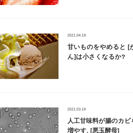
2021.04.19
甘いものをやめると [
ん]は小さくなるか?
2021.03.19
人工甘味料が腸のカビ
増やす. [悪玉酵母]