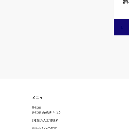
酒
1
メニュ
天然糖
天然糖 自然糖 とは?
2種類の人工甘味料
赤ちゃんへの甘味