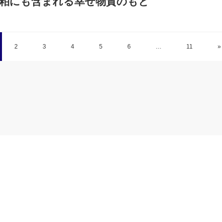
粕にも含まれる幸せ物質のもと
2
3
4
5
6
…
11
»