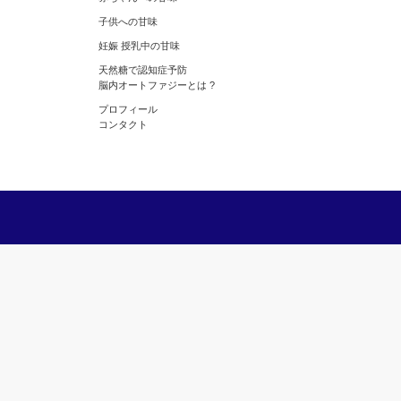
子供への甘味
妊娠 授乳中の甘味
天然糖で認知症予防
脳内オートファジーとは ?
プロフィール
コンタクト