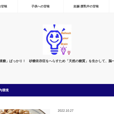
の甘味
子供への甘味
妊娠 授乳中の甘味
液糖」ばっかり！ 砂糖依存症をへらすため「天然の糖質」を生かして、脳
内環境
2022.10.27