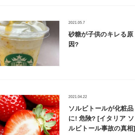
2021.05.7
砂糖が子供のキレる原
因?
2021.04.22
ソルビトールが化粧品
に! 危険? [イタリア ソ
ルビトール事故の真相