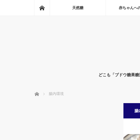
ホーム
天然糖
赤ちゃんへ
どこも「ブドウ糖果糖
ホーム
腸内環境
腸