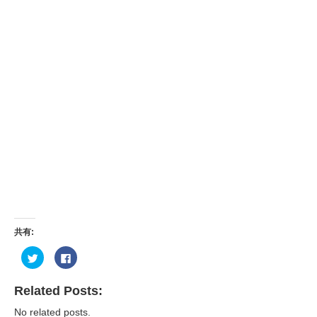
共有:
ク
Facebook
リ
で
ッ
共
ク
有
し
す
Related Posts:
て
る
Twitter
に
No related posts.
で
は