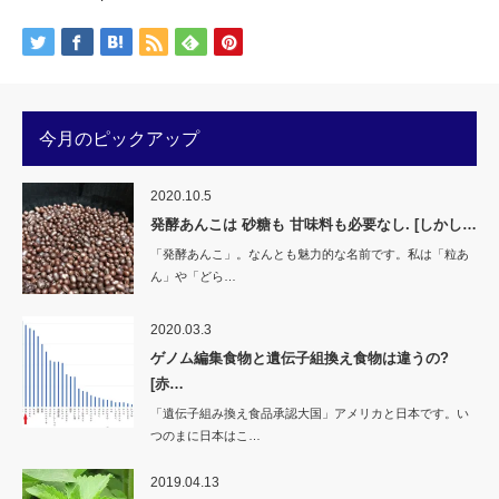
共
ク
有
リ
(新
ッ
し
ク
い
し
ウ
て
ィ
く
ン
だ
ド
さ
ウ
い
今月のピックアップ
で
(新
開
し
き
い
ま
ウ
す)
ィ
2020.10.5
ン
ド
発酵あんこは 砂糖も 甘味料も必要なし. [しかし…
ウ
で
「発酵あんこ」。なんとも魅力的な名前です。私は「粒あ
開
き
ん」や「どら…
ま
す)
2020.03.3
ゲノム編集食物と遺伝子組換え食物は違うの?
[赤…
「遺伝子組み換え食品承認大国」アメリカと日本です。い
つのまに日本はこ…
2019.04.13