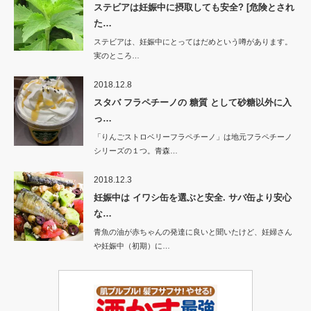
ステビアは妊娠中に摂取しても安全? [危険とされ
た…
ステビアは、妊娠中にとってはだめという噂があります。
実のところ…
2018.12.8
スタバ フラペチーノの 糖質 として砂糖以外に入
っ…
「りんごストロベリーフラペチーノ」は地元フラペチーノ
シリーズの１つ。青森…
2018.12.3
妊娠中は イワシ缶を選ぶと安全. サバ缶より安心
な…
青魚の油が赤ちゃんの発達に良いと聞いたけど、妊婦さん
や妊娠中（初期）に…