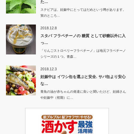
た…
ステビアは、妊娠中にとってはだめという噂があります。
実のところ…
2018.12.8
スタバ フラペチーノの 糖質 として砂糖以外に入
っ…
「りんごストロベリーフラペチーノ」は地元フラペチーノ
シリーズの１つ。青森…
2018.12.3
妊娠中は イワシ缶を選ぶと安全. サバ缶より安心
な…
青魚の油が赤ちゃんの発達に良いと聞いたけど、妊婦さん
や妊娠中（初期）に…