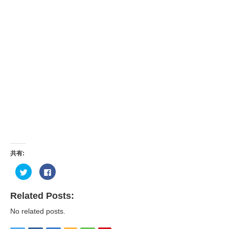
共有:
ク
Facebook
リ
で
ッ
共
ク
有
し
す
Related Posts:
て
る
Twitter
に
No related posts.
で
は
共
ク
有
リ