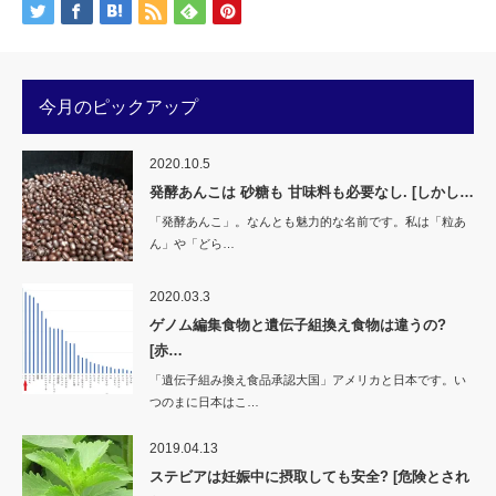
(新
ッ
し
ク
い
し
ウ
て
ィ
く
ン
だ
ド
さ
ウ
い
今月のピックアップ
で
(新
開
し
き
い
ま
ウ
す)
ィ
2020.10.5
ン
ド
発酵あんこは 砂糖も 甘味料も必要なし. [しかし…
ウ
で
「発酵あんこ」。なんとも魅力的な名前です。私は「粒あ
開
き
ん」や「どら…
ま
す)
2020.03.3
ゲノム編集食物と遺伝子組換え食物は違うの?
[赤…
「遺伝子組み換え食品承認大国」アメリカと日本です。い
つのまに日本はこ…
2019.04.13
ステビアは妊娠中に摂取しても安全? [危険とされ