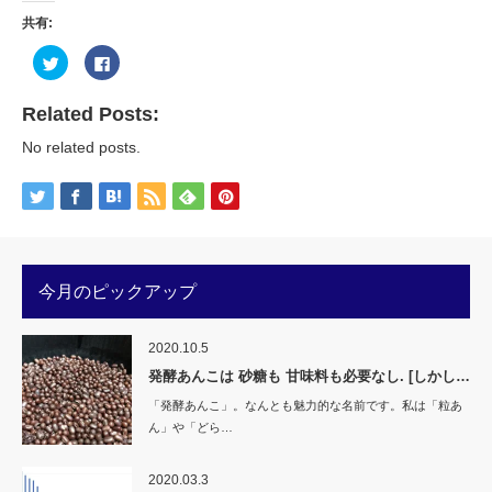
共有:
ク
Facebook
リ
で
ッ
共
ク
有
し
す
Related Posts:
て
る
Twitter
に
No related posts.
で
は
共
ク
有
リ
(新
ッ
し
ク
い
し
ウ
て
ィ
く
ン
だ
ド
さ
ウ
い
今月のピックアップ
で
(新
開
し
き
い
ま
ウ
す)
ィ
2020.10.5
ン
ド
発酵あんこは 砂糖も 甘味料も必要なし. [しかし…
ウ
で
「発酵あんこ」。なんとも魅力的な名前です。私は「粒あ
開
き
ん」や「どら…
ま
す)
2020.03.3