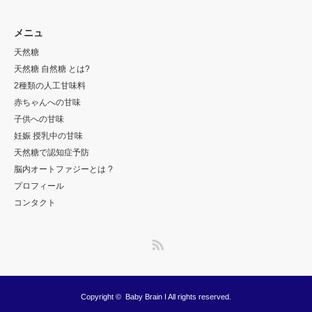
メニュ
天然糖
天然糖 自然糖 とは?
2種類の人工甘味料
赤ちゃんへの甘味
子供への甘味
妊娠 授乳中の甘味
天然糖で認知症予防
脳内オートファジーとは ?
プロフィール
コンタクト
RSS
Copyright ©
Baby Brain I
All rights reserved.