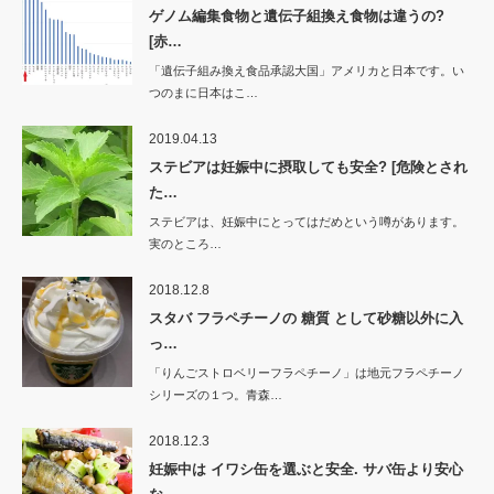
ゲノム編集食物と遺伝子組換え食物は違うの?
[赤…
「遺伝子組み換え食品承認大国」アメリカと日本です。い
つのまに日本はこ…
2019.04.13
ステビアは妊娠中に摂取しても安全? [危険とされ
た…
ステビアは、妊娠中にとってはだめという噂があります。
実のところ…
2018.12.8
スタバ フラペチーノの 糖質 として砂糖以外に入
っ…
「りんごストロベリーフラペチーノ」は地元フラペチーノ
シリーズの１つ。青森…
2018.12.3
妊娠中は イワシ缶を選ぶと安全. サバ缶より安心