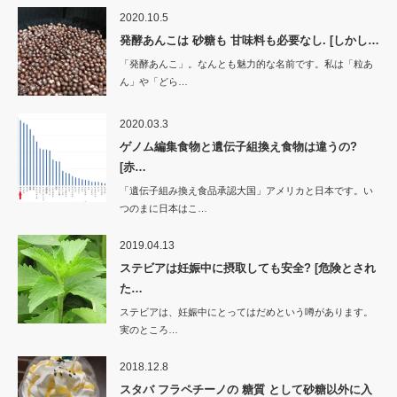
ま
ウ
す)
ィ
2020.10.5
ン
ド
発酵あんこは 砂糖も 甘味料も必要なし. [しかし…
ウ
で
「発酵あんこ」。なんとも魅力的な名前です。私は「粒あ
開
き
ん」や「どら…
ま
す)
2020.03.3
ゲノム編集食物と遺伝子組換え食物は違うの?
[赤…
「遺伝子組み換え食品承認大国」アメリカと日本です。い
つのまに日本はこ…
2019.04.13
ステビアは妊娠中に摂取しても安全? [危険とされ
た…
ステビアは、妊娠中にとってはだめという噂があります。
実のところ…
2018.12.8
スタバ フラペチーノの 糖質 として砂糖以外に入