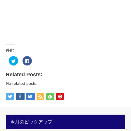
共有:
ク
Facebook
リ
で
ッ
共
ク
有
し
す
Related Posts:
て
る
Twitter
に
No related posts.
で
は
共
ク
有
リ
(新
ッ
し
ク
い
し
ウ
て
ィ
く
ン
だ
ド
さ
ウ
い
今月のピックアップ
で
(新
開
し
き
い