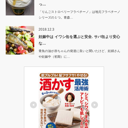
っ…
「りんごストロベリーフラペチーノ」は地元フラペチーノ
シリーズの１つ。青森…
2018.12.3
妊娠中は イワシ缶を選ぶと安全. サバ缶より安心
な…
青魚の油が赤ちゃんの発達に良いと聞いたけど、妊婦さん
や妊娠中（初期）に…