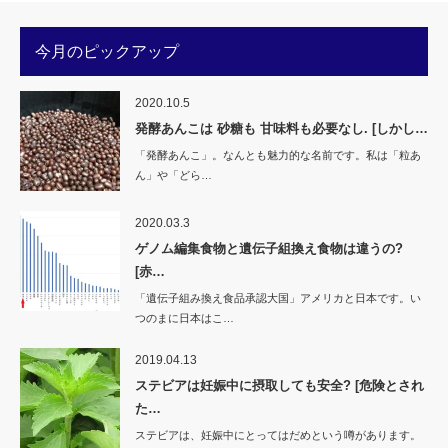
ィ
く
ン
だ
ド
さ
ウ
い
今月のピックアップ
で
(新
開
し
き
い
ま
ウ
す)
ィ
2020.10.5
ン
ド
発酵あんこは 砂糖も 甘味料も必要なし. [しかし…
ウ
で
「発酵あんこ」。なんとも魅力的な名前です。私は「粒あ
開
き
ん」や「どら…
ま
す)
2020.03.3
ゲノム編集食物と遺伝子組換え食物は違うの?
[赤…
「遺伝子組み換え食品承認大国」アメリカと日本です。い
つのまに日本はこ…
2019.04.13
ステビアは妊娠中に摂取しても安全? [危険とされ
た…
ステビアは、妊娠中にとってはだめという噂があります。