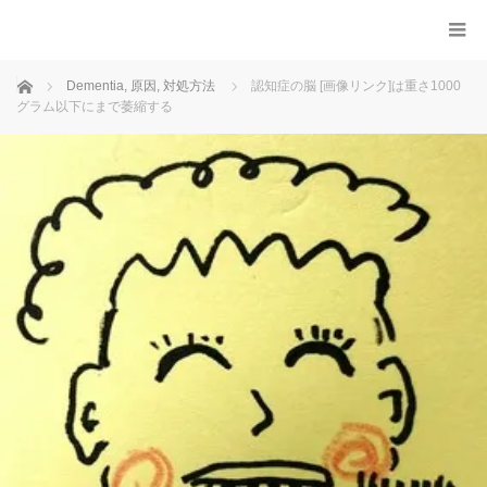
ホーム
Dementia
,
原因
,
対処方法
認知症の脳 [画像リンク]は重さ1000
グラム以下にまで萎縮する