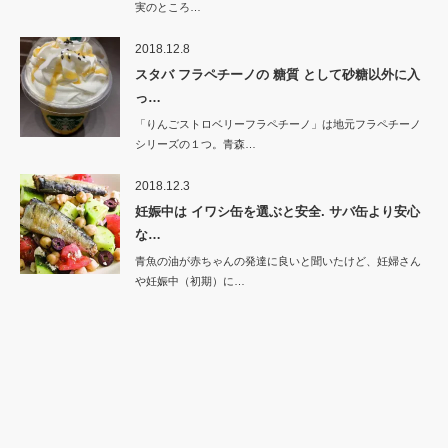
実のところ…
2018.12.8
スタバ フラペチーノの 糖質 として砂糖以外に入
っ…
「りんごストロベリーフラペチーノ」は地元フラペチーノ
シリーズの１つ。青森…
2018.12.3
妊娠中は イワシ缶を選ぶと安全. サバ缶より安心
な…
青魚の油が赤ちゃんの発達に良いと聞いたけど、妊婦さん
や妊娠中（初期）に…