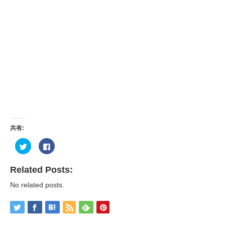
共有:
ク
Facebook
リ
で
ッ
共
ク
有
し
す
Related Posts:
て
る
Twitter
に
No related posts.
で
は
共
ク
有
リ
(新
ッ
し
ク
い
し
ウ
て