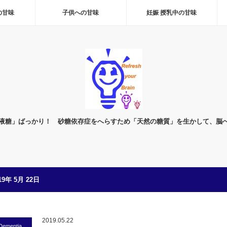
の甘味
子供への甘味
妊娠 授乳中の甘味
液糖」ばっかり！ 砂糖依存症をへらすため「天然の糖質」を生かして、脳
19年 5月 22日
2019.05.22
Dementia