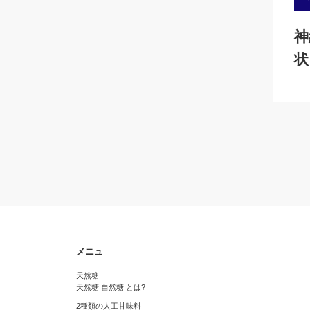
神
状
メニュ
天然糖
天然糖 自然糖 とは?
2種類の人工甘味料