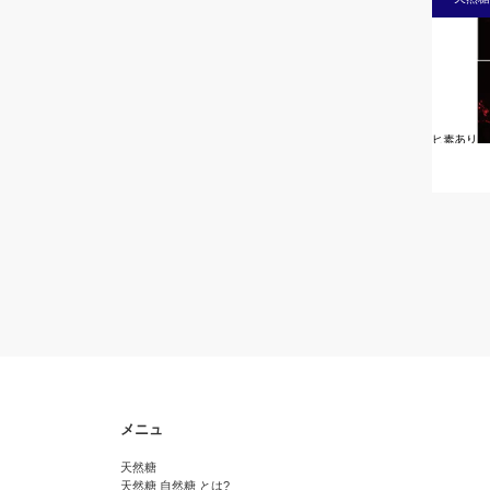
メニュ
天然糖
天然糖 自然糖 とは?