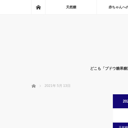
ホーム
天然糖
赤ちゃんへ
どこも「ブドウ糖果糖
ホーム
2021年 5月 13日
20
天然糖