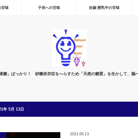
の甘味
子供への甘味
妊娠 授乳中の甘味
液糖」ばっかり！ 砂糖依存症をへらすため「天然の糖質」を生かして、脳
21年 5月 13日
2021.05.13