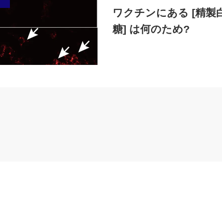
ワクチンにある [精製
糖] は何のため?