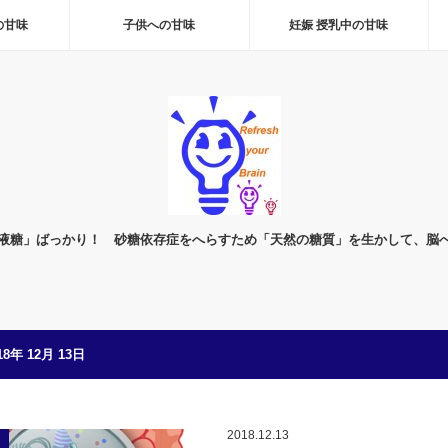
の甘味
子供への甘味
妊娠 授乳中の甘味
液糖」ばっかり！ 砂糖依存症をへらすため「天然の糖質」を生かして、脳
18年 12月 13日
2018.12.13