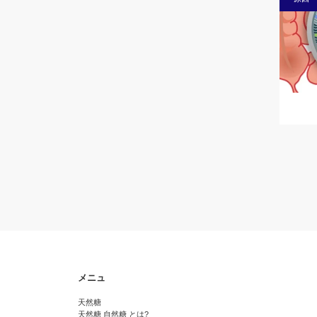
メニュ
天然糖
天然糖 自然糖 とは?